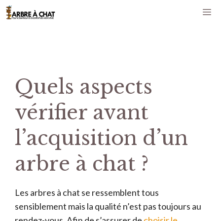
Aller
M
au
contenu
Quels aspects
vérifier avant
l’acquisition d’un
arbre à chat ?
Les arbres à chat se ressemblent tous
sensiblement mais la qualité n’est pas toujours au
rendez-vous. Afin de s’assurer de
choisir le