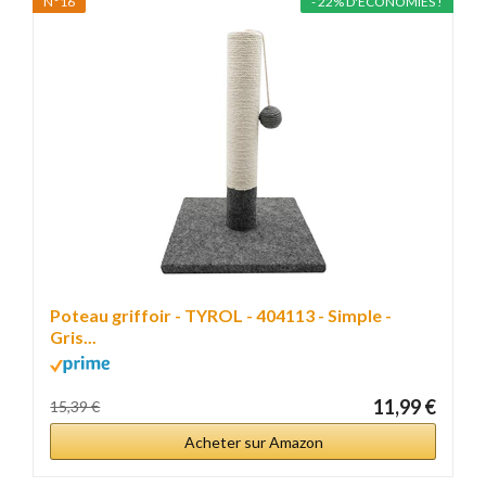
N°16
- 22% D'ÉCONOMIES !
Poteau griffoir - TYROL - 404113 - Simple -
Gris...
11,99 €
15,39 €
Acheter sur Amazon